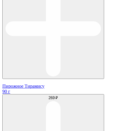
Пирожное Тирамису
90 г
269 ₽