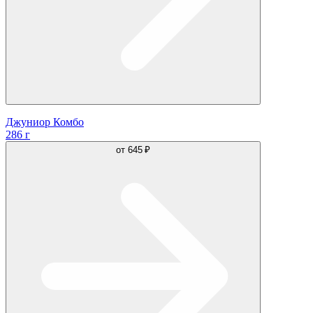
Джуниор Комбо
286 г
от
645 ₽