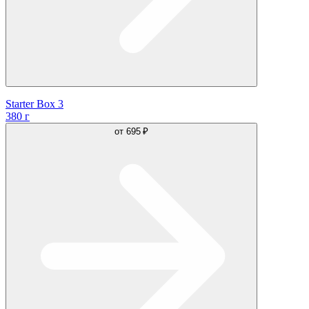
Starter Box 3
380 г
от
695 ₽