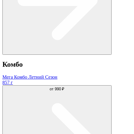
Комбо
Мега Комбо Летний Сезон
857 г
от
990 ₽