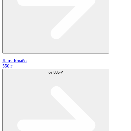
Ланч Комбо
550 г
от
835 ₽