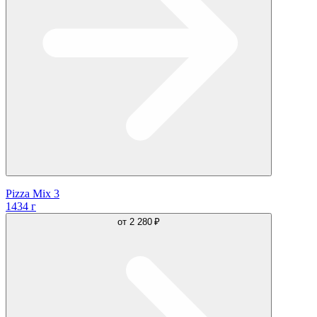
Pizza Mix 3
1434 г
от
2 280 ₽