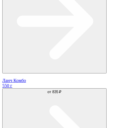
Ланч Комбо
550 г
от
835 ₽