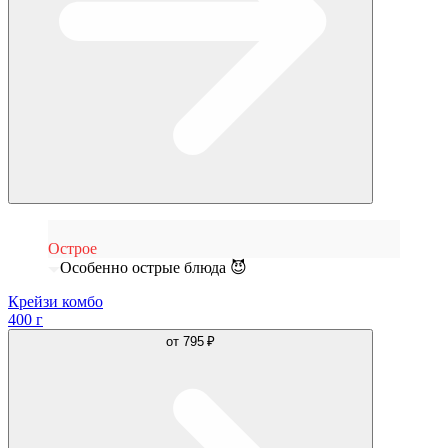
Острое
Особенно острые блюда 😈
Крейзи комбо
400 г
от
795 ₽