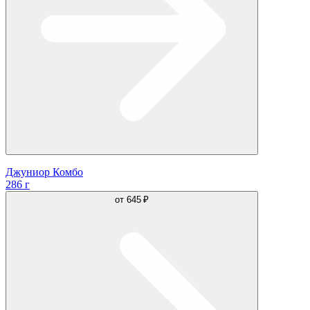
Джуниор Комбо
286 г
от
645 ₽