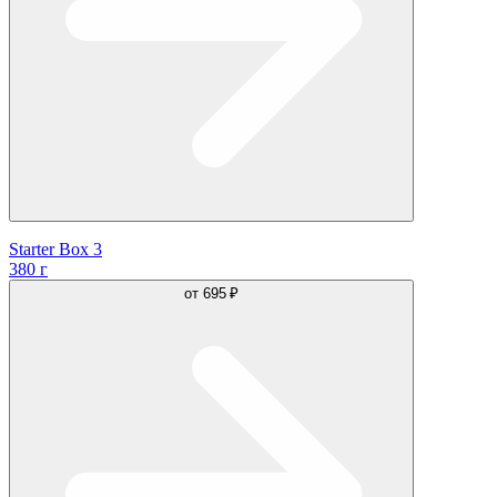
Starter Box 3
380 г
от
695 ₽