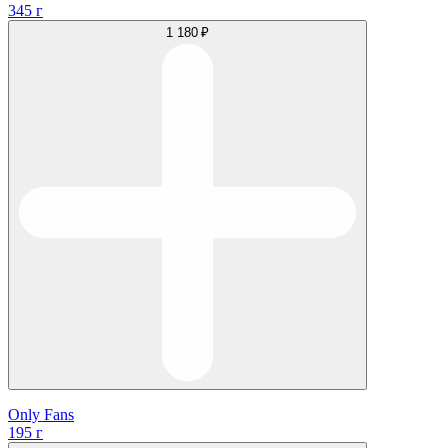
345 г
1 180 ₽
Only Fans
195 г