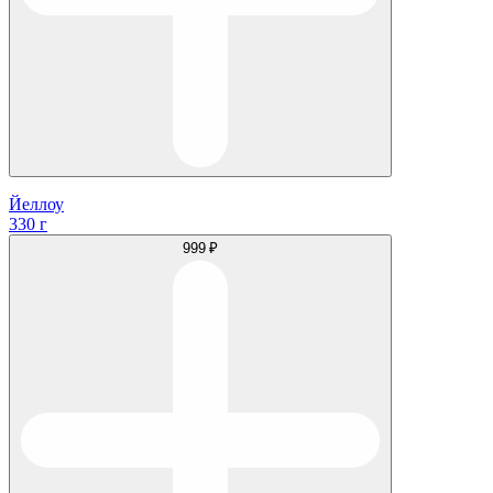
Йеллоу
330 г
999 ₽