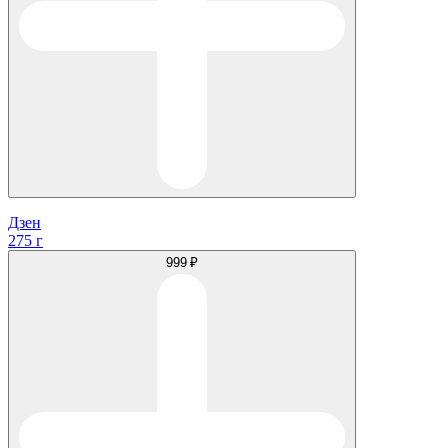
Дзен
275 г
999 ₽