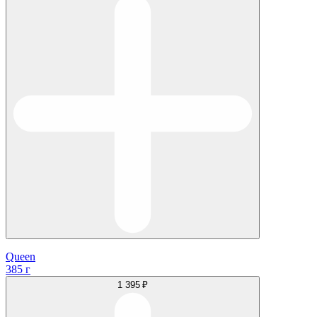
Queen
385 г
1 395 ₽