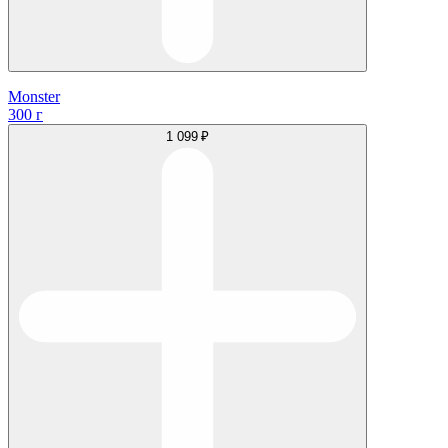
Monster
300 г
1 099 ₽