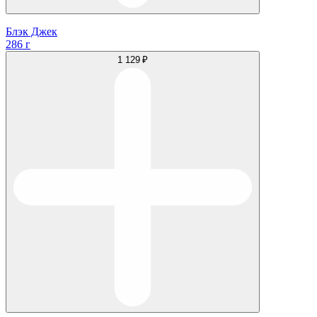
Блэк Джек
286 г
1 129 ₽