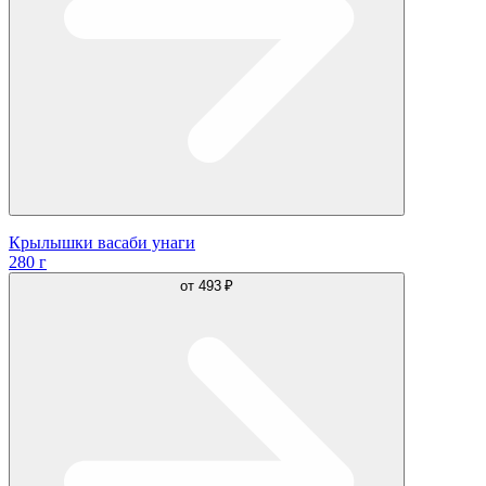
Крылышки васаби унаги
280 г
от
493 ₽