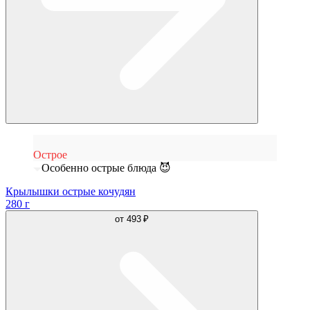
Острое
Особенно острые блюда 😈
Крылышки острые кочудян
280 г
от
493 ₽