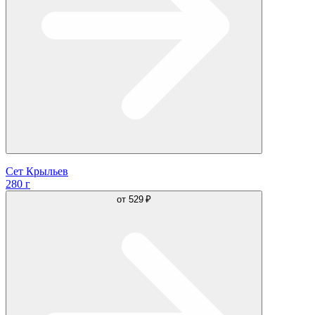
Сет Крыльев
280 г
от
529 ₽