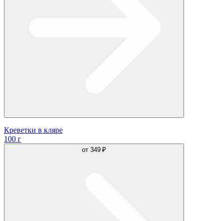
Креветки в кляре
100 г
от
349 ₽