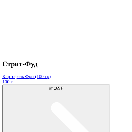
Стрит-Фуд
Картофель Фри (100 гр)
100 г
от
165 ₽