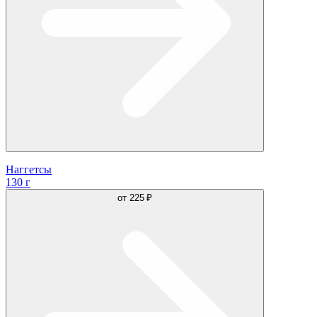
Наггетсы
130 г
от
225 ₽