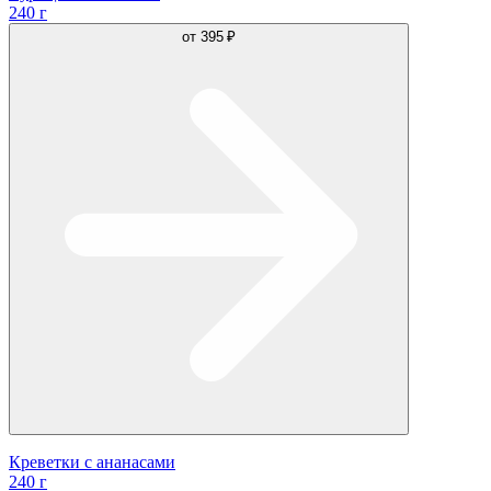
240 г
от
395 ₽
Креветки с ананасами
240 г