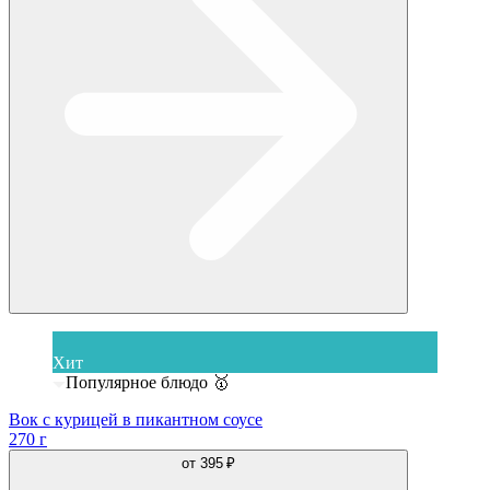
Хит
Популярное блюдо 🥇
Вок с курицей в пикантном соусе
270 г
от
395 ₽