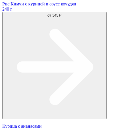
Рис Кимчи с курицей в соусе кочудян
240 г
от
345 ₽
Курица с ананасами