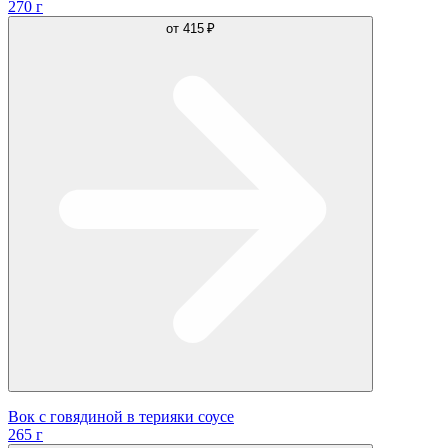
270 г
от
415 ₽
Вок с говядиной в терияки соусе
265 г