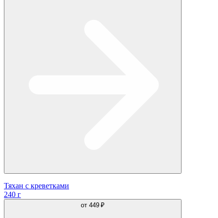
Тяхан с креветками
240 г
от
449 ₽