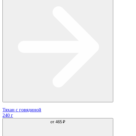
Тяхан с говядиной
240 г
от
465 ₽