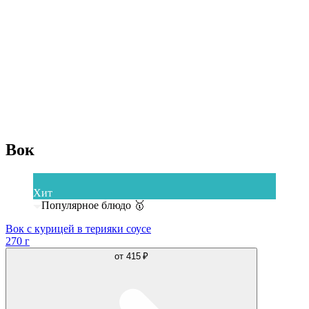
Вок
Хит
Популярное блюдо 🥇
Вок с курицей в терияки соусе
270 г
от
415 ₽