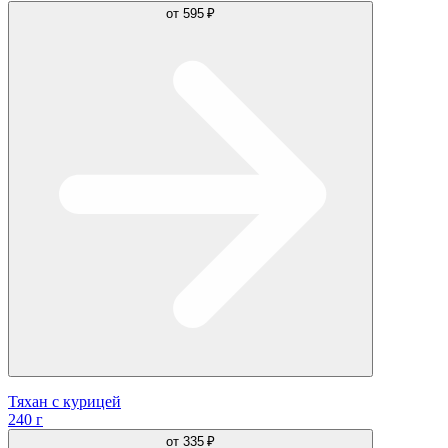
от
595 ₽
Тяхан с курицей
240 г
от
335 ₽