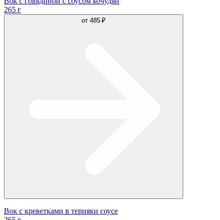
Вок с говядиной с соусом кочудян
265 г
от
485 ₽
Вок с креветками в терияки соусе
265 г