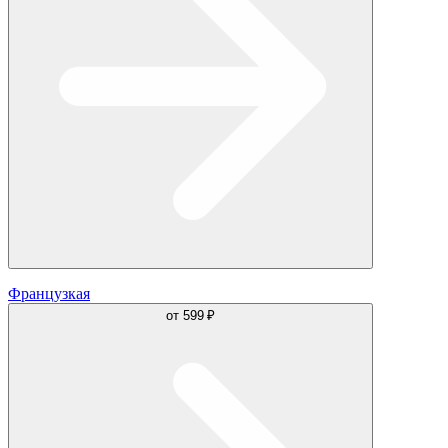
Французкая
от
599 ₽