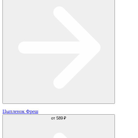
Цыпленок Фреш
от
589 ₽