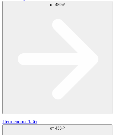
от
489 ₽
Пепперони Лайт
от
433 ₽