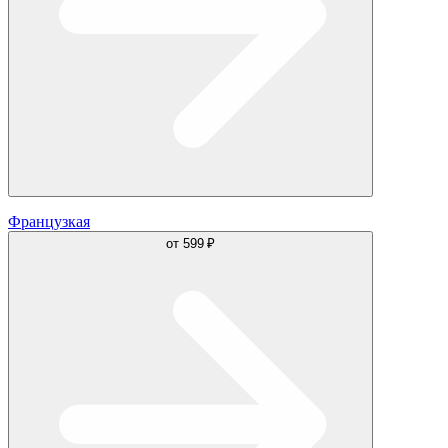
Французкая
от
599 ₽