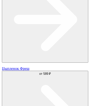
Цыпленок Фреш
от
589 ₽