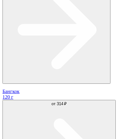
Бангкок
120 г
от
314 ₽