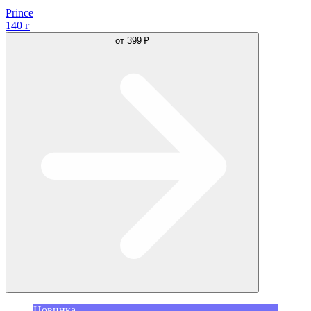
Prince
140 г
от
399 ₽
Новинка