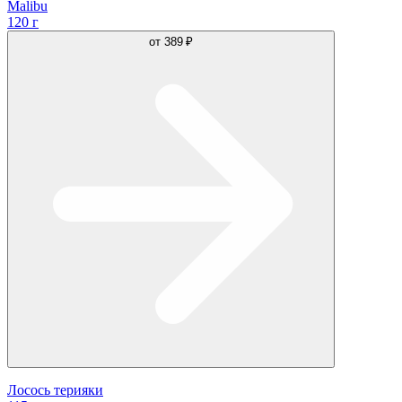
Malibu
120 г
от
389 ₽
Лосось терияки