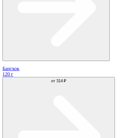
Бангкок
120 г
от
314 ₽