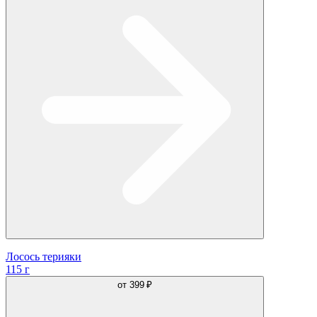
Лосось терияки
115 г
от
399 ₽