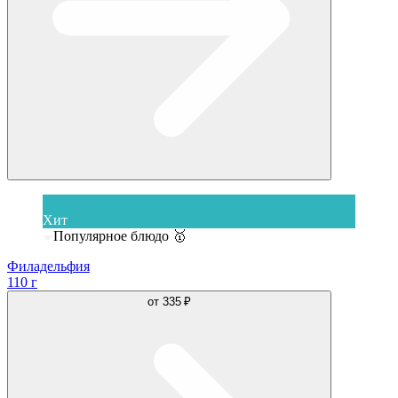
Хит
Популярное блюдо 🥇
Филадельфия
110 г
от
335 ₽