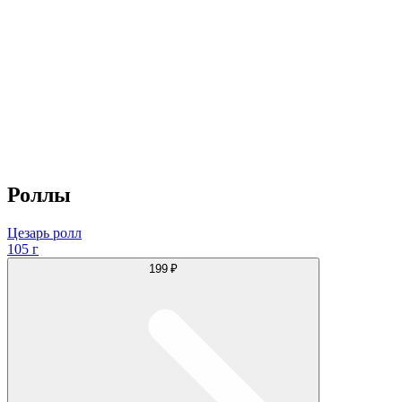
Роллы
Цезарь ролл
105 г
199 ₽