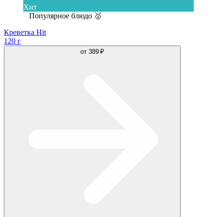
Хит
Популярное блюдо 🥇
Креветка Hit
120 г
от
389 ₽