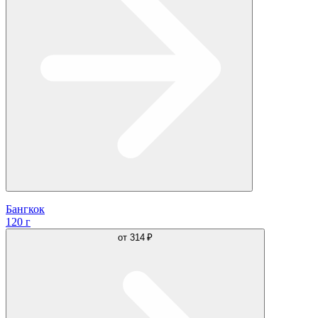
Бангкок
120 г
от
314 ₽