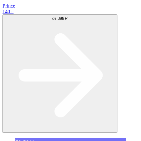
Prince
140 г
от
399 ₽
Новинка