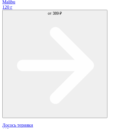
Malibu
120 г
от
389 ₽
Лосось терияки