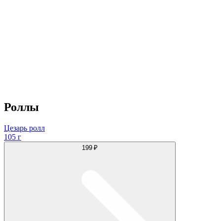
Роллы
Цезарь ролл
105 г
199 ₽