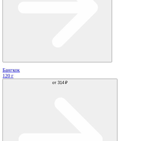
Бангкок
120 г
от
314 ₽