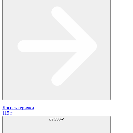
Лосось терияки
115 г
от
399 ₽