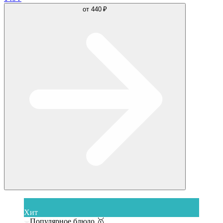
от
440 ₽
Хит
Популярное блюдо 🥇