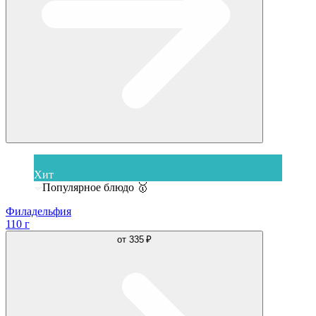
Хит
Популярное блюдо 🥇
Филадельфия
110 г
от
335 ₽