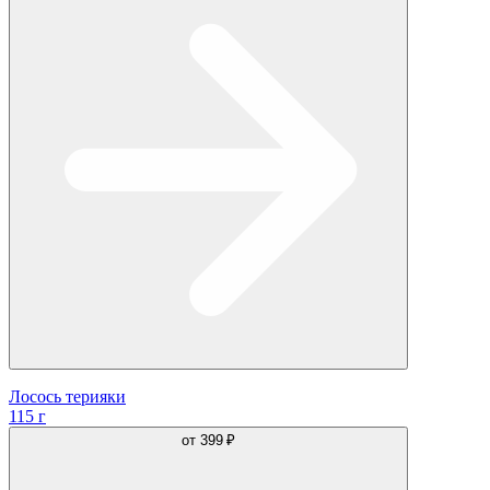
Лосось терияки
115 г
от
399 ₽