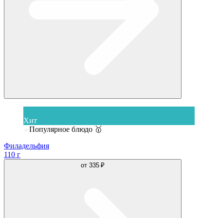
Хит
Популярное блюдо 🥇
Филадельфия
110 г
от
335 ₽