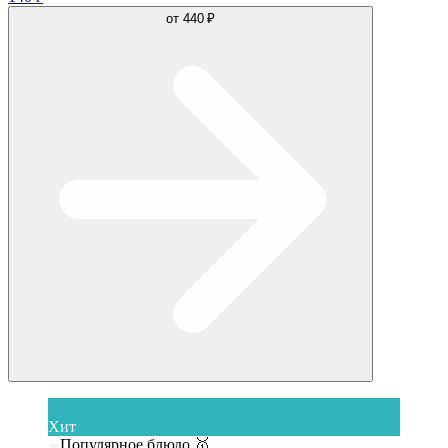
от
440 ₽
Хит
Популярное блюдо 🥇