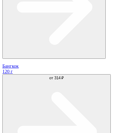
Бангкок
120 г
от
314 ₽