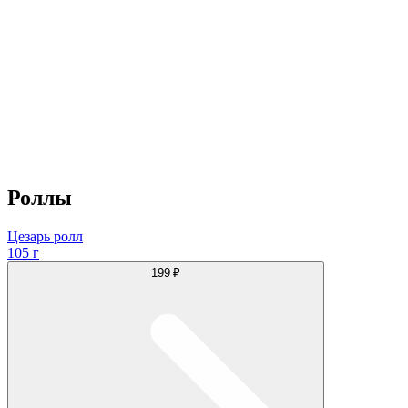
Роллы
Цезарь ролл
105 г
199 ₽