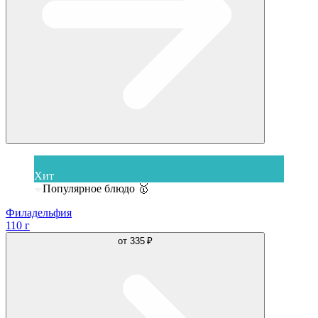
Хит
Популярное блюдо 🥇
Филадельфия
110 г
от
335 ₽