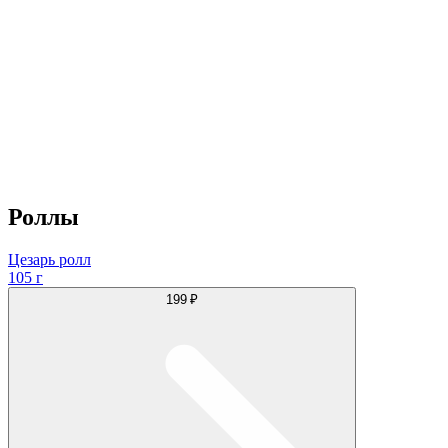
Роллы
Цезарь ролл
105 г
199 ₽