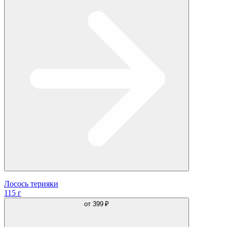
Лосось терияки
115 г
от
399 ₽