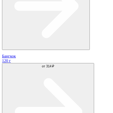
Бангкок
120 г
от
314 ₽