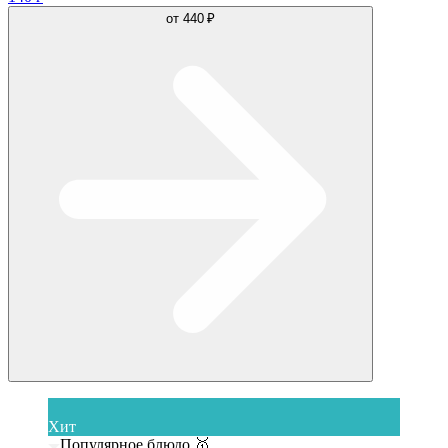
от
440 ₽
Хит
Популярное блюдо 🥇