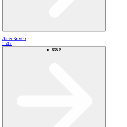
Ланч Комбо
550 г
от
835 ₽