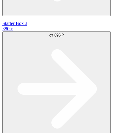
Starter Box 3
380 г
от
695 ₽